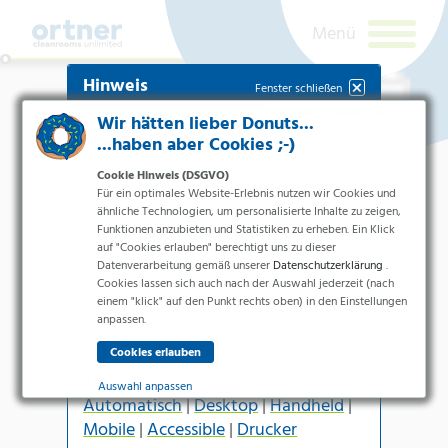
Hinweis
Fenster schließen
Cookie Einstellungen
Wir hätten lieber Donuts...
Falsches Terminal
...haben aber Cookies ;-)
(Endgerät)
Cookie Hinweis (DSGVO)
Für ein optimales Website-Erlebnis nutzen wir Cookies und
Für die
Handheld-Version
benötigen
ähnliche Technologien, um personalisierte Inhalte zu zeigen,
Funktionen anzubieten und Statistiken zu erheben. Ein Klick
Sie zumindest eine Seitenbreite von
auf "Cookies erlauben" berechtigt uns zu dieser
600px
.
Datenverarbeitung gemäß unserer
Datenschutzerklärung
.
Cookies lassen sich auch nach der Auswahl jederzeit (nach
Branchen
Für kleinere Terminals (z.B.
einem "klick" auf den Punkt rechts oben) in den Einstellungen
Smartphone
, etc.) ist dieses Design
Pharma & Life-Science & Chemie
anpassen.
nicht geeignet.
Gesundheitswesen &
Newsletteranmeldung
Krankenhäuser
Terminal-Auswahl:
Lebensmittelverarbeitung
Auswahl anpassen
Automatisch
|
Desktop
|
Handheld
|
Elektronik & Sauberräume
Ich bin ein
Essenziell
Mobile
|
Accessible
|
Drucker
Mensch.
Produkte
Essenzielle Cookies ermöglichen grundlegende Funktionen