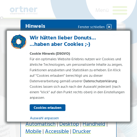
Hinweis
Fenster schließen
Cookie Einstellungen
Wir hätten lieber Donuts...
Falsches Terminal
...haben aber Cookies ;-)
(Endgerät)
Cookie Hinweis (DSGVO)
Für ein optimales Website-Erlebnis nutzen wir Cookies und
Für die
Handheld-Version
benötigen
ähnliche Technologien, um personalisierte Inhalte zu zeigen,
Funktionen anzubieten und Statistiken zu erheben. Ein Klick
Sie zumindest eine Seitenbreite von
auf "Cookies erlauben" berechtigt uns zu dieser
600px
.
Datenverarbeitung gemäß unserer
Datenschutzerklärung
.
Cookies lassen sich auch nach der Auswahl jederzeit (nach
Branchen
Für kleinere Terminals (z.B.
einem "klick" auf den Punkt rechts oben) in den Einstellungen
Smartphone
, etc.) ist dieses Design
Pharma & Life-Science & Chemie
anpassen.
nicht geeignet.
Gesundheitswesen &
Newsletteranmeldung
Krankenhäuser
Terminal-Auswahl:
Lebensmittelverarbeitung
Auswahl anpassen
Automatisch
|
Desktop
|
Handheld
|
Elektronik & Sauberräume
Ich bin ein
Essenziell
Mobile
|
Accessible
|
Drucker
Mensch.
Produkte
Essenzielle Cookies ermöglichen grundlegende Funktionen