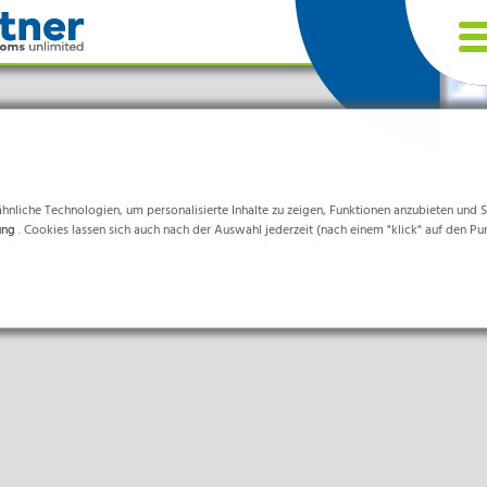
nliche Technologien, um personalisierte Inhalte zu zeigen, Funktionen anzubieten und Sta
ung
. Cookies lassen sich auch nach der Auswahl jederzeit (nach einem "klick" auf den Pu
chen
d sind für die einwandfreie Funktion der Website erforderlich.
& Life-Science & Chemie
eitswesen & Krankenhäuser
ittelverarbeitung
ormationen helfen uns zu verstehen, wie unsere Besucher unsere Website nutzen.
nik & Sauberräume