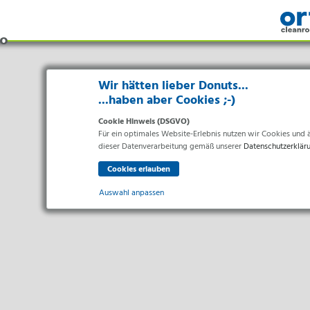
Wir hätten lieber Donuts...
...haben aber Cookies ;-)
Cookie Hinweis (DSGVO)
Für ein optimales Website-Erlebnis nutzen wir Cookies und äh
dieser Datenverarbeitung gemäß unserer
Datenschutzerklär
Auswahl anpassen
Bran
Essenziell
Essenzielle Cookies ermöglichen grundlegende Funktionen un
Pharma 
Gesundh
Statistiken
Lebensm
Statistik Cookies erfassen Informationen anonym. Diese Inf
Elektro
Marketing