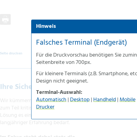
Hinweis
Automatische Auswahl
Desktop-Version
Falsches Terminal (Endgerät)
Handheld-Version
Seite drucken
Für die
Druckvorschau
benötigen Sie zumin
Mobile-Version
Seitenbreite von
700px
.
Accessible-Version
Für kleinere Terminals (z.B.
Smartphone
, et
Druck-Version
Design nicht geeignet.
Ihre Sicherheit im Fokus
Terminal-Auswahl:
Automatisch
|
Desktop
|
Handheld
|
Mobile
Wir kümmern uns um Ihre speziellen und
Drucker
zum Teil kritischen Projekte, zu deren
Lösung es eines breiten Know-hows und
langjähriger Erfahrung bedarf.