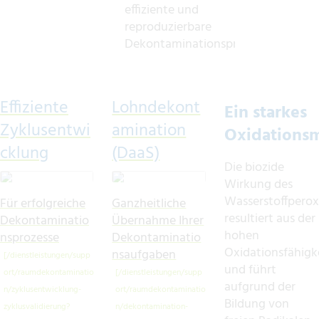
effiziente und
reproduzierbare
Dekontaminationsprozesse.
Effiziente
Lohndekont
Ein starkes
Zyklusentwi
amination
Oxidationsm
cklung
(DaaS)
Die biozide
Wirkung des
Wasserstoffperox
Für erfolgreiche
Ganzheitliche
resultiert aus der
Dekontaminatio
Übernahme Ihrer
hohen
nsprozesse
Dekontaminatio
Oxidationsfähigk
nsaufgaben
und führt
aufgrund der
Bildung von