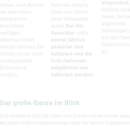
eingeschult
.
sodass auch Räume,
führt das Service-
Darüber hin
die über keine
Team von Ortner
bietet Ortne
integrierten
diese Tätigkeiten
allgemeine
Anschlüsse
durch.
Der ISU-
Schulungen 
verfügen,
Generator
sollte
um das The
dekontaminiert
einmal jährlich
Dekontamin
werden können. Ein
gewartet und
an.
Verleih ist nur nach
kalibriert und die
umfangreicher
H₂O₂-Sensoren
Einschulung
halbjährlich neu
möglich.
kalibriert werden
.
Das große Ganze im Blick
Das erfahrene DECON-Team von Ortner behält immer das g
bei jedem Dekontaminationsprozess die besten Ergebnisses