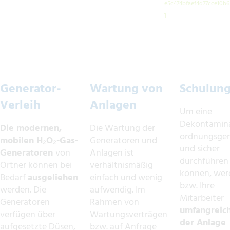
Generator-
Wartung von
Schulun
Verleih
Anlagen
Um eine
Dekontamin
Die modernen,
Die Wartung der
ordnungsge
mobilen H
₂
O
₂
-Gas-
Generatoren und
und sicher
Generatoren
von
Anlagen ist
durchführen
Ortner können bei
verhältnismäßig
können, wer
Bedarf
ausgeliehen
einfach und wenig
bzw. Ihre
werden. Die
aufwendig. Im
Mitarbeiter
Generatoren
Rahmen von
umfangreic
verfügen über
Wartungsverträgen
der Anlage
aufgesetzte Düsen,
bzw. auf Anfrage