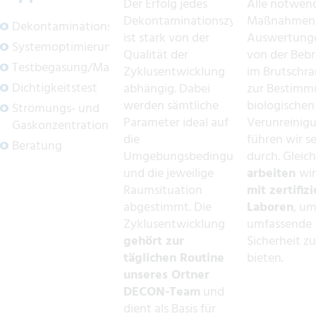
Der Erfolg jedes
Alle notwen
Dekontaminationszyklus
Maßnahmen
Dekontaminationskonzept
ist stark von der
Auswertunge
Systemoptimierung
Qualität der
von der Beb
Testbegasung/Materialbeständigkeit
Zyklusentwicklung
im Brutschra
Dichtigkeitstest
abhängig. Dabei
zur Bestimm
werden sämtliche
biologischen
Strömungs- und
Parameter ideal auf
Verunreinigu
Gaskonzentrationssimulationen
die
führen wir se
Beratung
Umgebungsbedingungen
durch. Gleich
und die jeweilige
arbeiten
wi
Raumsituation
mit zertifiz
abgestimmt. Die
Laboren
, u
Zyklusentwicklung
umfassende
gehört zur
Sicherheit z
täglichen Routine
bieten.
unseres Ortner
DECON-Team
und
dient als Basis für