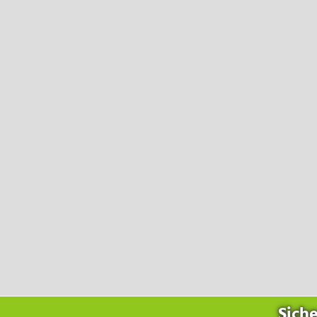
Unternehmen
Über Ortner
Verantwortung
Forschung & Entwicklung
Partner & Netzwerke
Messen & Konferenzen
Karriere
Nehmen Sie Kontakt mit uns auf
Sch
Siche