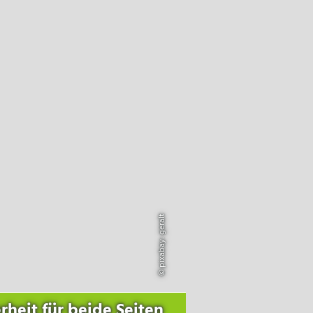
Ich habe die
Datenschutzhinweise
(DSGVO)
gelesen und akzeptiere
diese.
nellkontakt
Ich bin ein Mensch.
Ich habe die
© pixabay: geralt
Datenschutzhinweise
(DSGVO)
gelesen und akzeptiere
diese.
+43 4242 311 660-0
rheit für beide Seiten