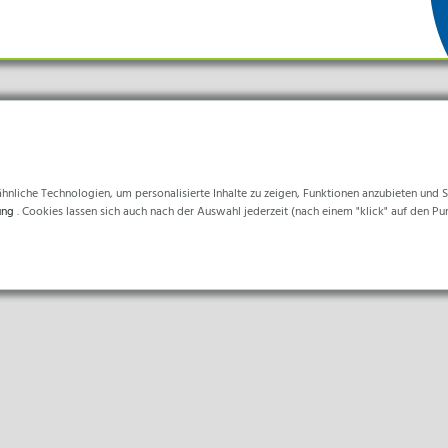
nliche Technologien, um personalisierte Inhalte zu zeigen, Funktionen anzubieten und Sta
ung
. Cookies lassen sich auch nach der Auswahl jederzeit (nach einem "klick" auf den Pu
Produkte
LockLine
d sind für die einwandfreie Funktion der Website erforderlich.
IsoLine
New
LabLine
ormationen helfen uns zu verstehen, wie unsere Besucher unsere Website nutzen.
DecoLine
FlowLine
rn verwendet, um personalisierte Werbung anzuzeigen. Sie tun dies, indem sie Besucher