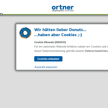
Wir hätten lieber Donuts...
...haben aber Cookies ;-)
Cookie Hinweis (DSGVO)
Für ein optimales Website-Erlebnis nutzen wir Cookies und äh
dieser Datenverarbeitung gemäß unserer
Datenschutzerklär
Auswahl anpassen
Branchen
Essenziell
Pharma & Life-Science & Chemie
Essenzielle Cookies ermöglichen grundlegende Funktionen un
Gesundheitswesen & Krankenhäuser
Lebensmittelverarbeitung
Statistiken
Statistik Cookies erfassen Informationen anonym. Diese Inf
Elektronik & Sauberräume
Marketing
Marketing-Cookies werden von Drittanbietern oder Publishe