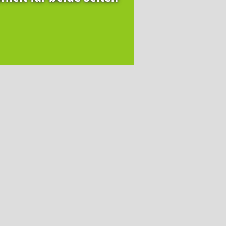
Hauptsitz
Ortner Reinraumtechnik GmbH
A-9500 Villach,
Uferweg 7
+43 4242 311 660-0
reinraum
@
ortner-group.at
Deutschland
Ortner Cleanroom Germany GmbH
D-65189 Wiesbaden,
Mainzer Straße 75
+43 4242 311 660-0
reinraum
@
ortner-group.at
Schweiz
Ortner Switzerland GmbH
CH- 6341 Baar,
Bahnhofstrasse 9
Frankreich
Ortner France SAS
F- Levallois Perret,
20 avenue Andre Malraux