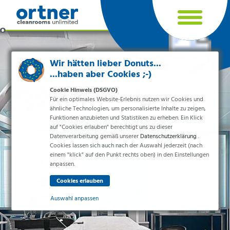
Cookie Einstellungen
Wir hätten lieber Donuts...
...haben aber Cookies ;-)
Cookie Hinweis (DSGVO)
Für ein optimales Website-Erlebnis nutzen wir Cookies und
ähnliche Technologien, um personalisierte Inhalte zu zeigen,
Funktionen anzubieten und Statistiken zu erheben. Ein Klick
auf "Cookies erlauben" berechtigt uns zu dieser
Datenverarbeitung gemäß unserer
Datenschutzerklärung
.
Cookies lassen sich auch nach der Auswahl jederzeit (nach
einem "klick" auf den Punkt rechts oben) in den Einstellungen
Branchen
anpassen.
Pharma & Life-Science & Chemie
Gesundheitswesen & Krankenhäuser
Auswahl anpassen
Lebensmittelverarbeitung
Elektronik & Sauberräume
Essenziell