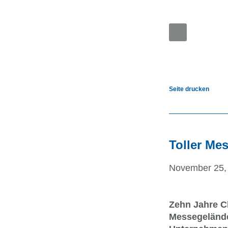
Automatische 
Desktop-Versi
Handheld-Vers
Seite drucken
Mobile-Versio
Accessible-Ver
Druck-Version
Toller Mes
November 25,
Zehn Jahre C
Messegelände