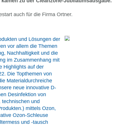
 kamen zu der Cleanzone-Jubiläumsausgabe.
start auch für die Firma Ortner.
odukten und Lösungen der
ren vor allem die Themen
g, Nachhaltigkeit und die
ung im Zusammenhang mit
e Highlights auf der
22. Die Topthemen von
ie Materialdurchreiche
nsere neue innovative D-
hen Desinfektion von
, technischen und
rodukten.) mittels Ozon,
vative Ozon-Schleuse
iltermess und -tausch