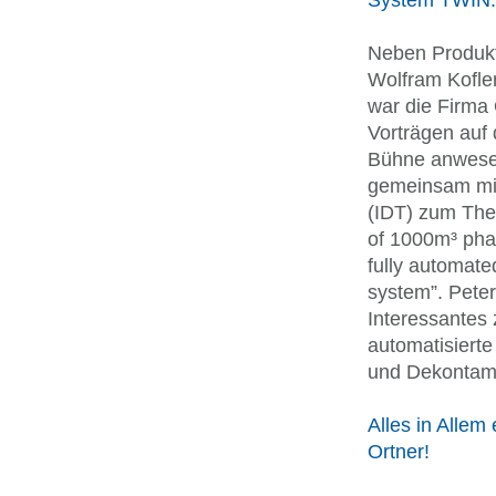
System TWIN.
Neben Produkt
Wolfram Kofle
war die Firma 
Vorträgen auf
Bühne anwesen
gemeinsam mit
(IDT) zum The
of 1000m³ pha
fully automat
system”. Pete
Interessantes
automatisiert
und Dekontami
Alles in Allem e
Ortner!