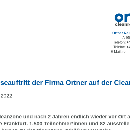
Auswahl
Ortner Re
A-95
on
Telefon:
+4
ion
Telefax:
+4
E-Mail:
rein
n
sion
seauftritt der Firma Ortner auf der Cle
 2022
leanzone und nach 2 Jahren endlich wieder vor Ort 
 Frankfurt. 1.500 Teilnehmer*innen und 82 ausstell