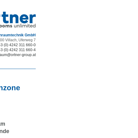
inraumtechnik GmbH
00 Villach, Uferweg 7
3 (0) 4242 311 660-0
3 (0) 4242 311 660-4
raum
@
ortner-group.at
anzone
am
ende