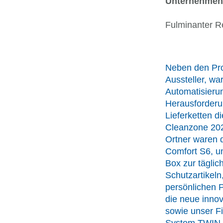
Unternehmen
Fulminanter Re
Neben den Pr
Aussteller, wa
Automatisierun
Herausforder
Lieferketten di
Cleanzone 20
Ortner waren d
Comfort S6, u
Box zur täglic
Schutzartikeln
persönlichen P
die neue inno
sowie unser F