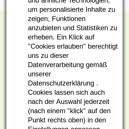
und ähnliche Technologien,
& Life-
um personalisierte Inhalte zu
Science
zeigen, Funktionen
Mobiler
&
anzubieten und Statistiken zu
Chemie
erheben. Ein Klick auf
H₂O₂-Gas-
Gesundheitswesen
"Cookies erlauben" berechtigt
&
uns zu dieser
Generator
Krankenhäuser
Datenverarbeitung gemäß
Lebensmittelverarbeitung
unserer
ISU 1.0
Elektronik
Datenschutzerklärung
.
&
Cookies lassen sich auch
Sauberräume
nach der Auswahl jederzeit
Schnellko
(nach einem "klick" auf den
Produkte
Punkt rechts oben) in den
ation
I