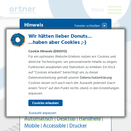
Hinweis
Fenster schließen
Cookie Einstellungen
Wir hätten lieber Donuts...
Falsches Terminal
...haben aber Cookies ;-)
(Endgerät)
Cookie Hinweis (DSGVO)
Für ein optimales Website-Erlebnis nutzen wir Cookies und
Für die
Handheld-Version
benötigen
ähnliche Technologien, um personalisierte Inhalte zu zeigen,
Funktionen anzubieten und Statistiken zu erheben. Ein Klick
Sie zumindest eine Seitenbreite von
auf "Cookies erlauben" berechtigt uns zu dieser
600px
.
Datenverarbeitung gemäß unserer
Datenschutzerklärung
.
Cookies lassen sich auch nach der Auswahl jederzeit (nach
Branchen
Für kleinere Terminals (z.B.
einem "klick" auf den Punkt rechts oben) in den Einstellungen
Smartphone
, etc.) ist dieses Design
Pharma & Life-Science & Chemie
anpassen.
nicht geeignet.
Gesundheitswesen &
Newsletteranmeldung
Krankenhäuser
Terminal-Auswahl:
Lebensmittelverarbeitung
Auswahl anpassen
Automatisch
|
Desktop
|
Handheld
|
Elektronik & Sauberräume
Ich bin ein
Essenziell
Mobile
|
Accessible
|
Drucker
Mensch.
Produkte
Essenzielle Cookies ermöglichen grundlegende Funktionen