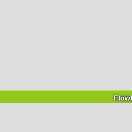
hnellkontakt
Ich bin ein Mensch.
Ich habe die
Datenschutzhinweise (DSGV
gelesen und akzeptiere diese.
+43 4242 311 
Flow
wnload (DE/EN)
sum & Nutzungsbedingungen