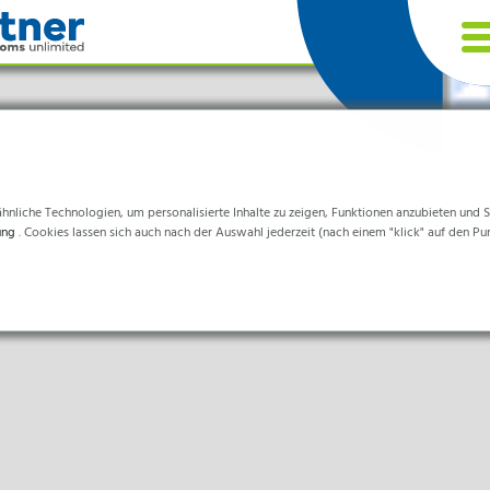
nliche Technologien, um personalisierte Inhalte zu zeigen, Funktionen anzubieten und Sta
ung
. Cookies lassen sich auch nach der Auswahl jederzeit (nach einem "klick" auf den Pu
chen
d sind für die einwandfreie Funktion der Website erforderlich.
 & Life-Science & Chemie
heitswesen & Krankenhäuser
ormationen helfen uns zu verstehen, wie unsere Besucher unsere Website nutzen.
ittelverarbeitung
onik & Sauberräume