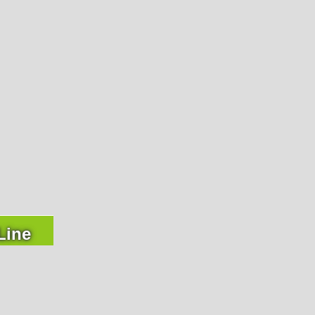
O)
660-0
Line