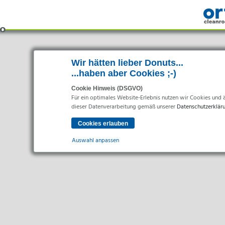
Wir hätten lieber Donuts...
...haben aber Cookies ;-)
Cookie Hinweis (DSGVO)
Für ein optimales Website-Erlebnis nutzen wir Cookies und äh
dieser Datenverarbeitung gemäß unserer
Datenschutzerklär
Auswahl anpassen
Bran
Essenziell
Essenzielle Cookies ermöglichen grundlegende Funktionen un
Pharma
Gesund
Statistiken
Statistik Cookies erfassen Informationen anonym. Diese Inf
Lebensm
Elektr
Marketing