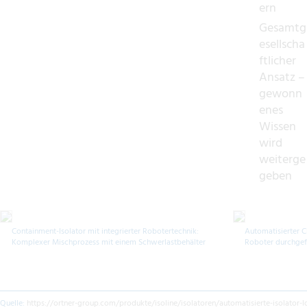
ern
Gesamtg
esellscha
ftlicher
Ansatz –
gewonn
enes
Wissen
wird
weiterge
geben
Containment-Isolator mit integrierter Robotertechnik:
Automatisierter C
Komplexer Mischprozess mit einem Schwerlastbehälter
Roboter durchgef
Quelle:
https://ortner-group.com/produkte/isoline/isolatoren/automatisierte-isolator-