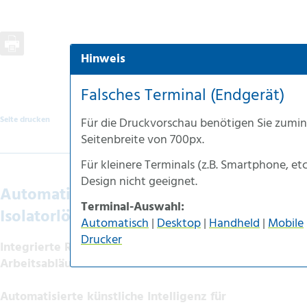
Hinweis
Automatische Auswahl
Desktop-Version
Falsches Terminal (Endgerät)
Handheld-Version
Seite drucken
Für die
Druckvorschau
benötigen Sie zumin
Mobile-Version
Seitenbreite von
700px
.
Accessible-Version
Für kleinere Terminals (z.B.
Smartphone
, et
Druck-Version
Design nicht geeignet.
Automatisierte
Terminal-Auswahl:
Isolatorlösungen & Robotic
Automatisch
|
Desktop
|
Handheld
|
Mobile
Drucker
Integrierte Robotertechnik für sichere
Arbeitsabläufe
Automatisierte künstliche Intelligenz für