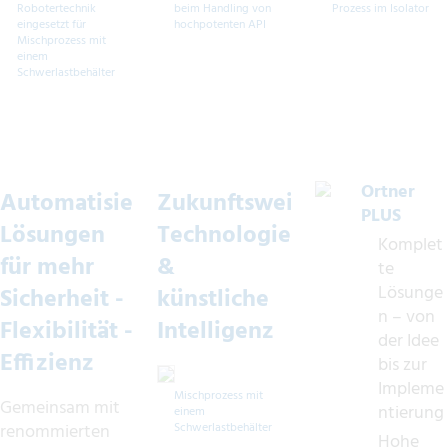
Robotertechnik
beim Handling von
Prozess im Isolator
eingesetzt für
hochpotenten API
Mischprozess mit
einem
Schwerlastbehälter
Ortner
Automatisierte
Zukunftsweisende
PLUS
Lösungen
Technologie
Komplet
für mehr
&
te
Lösunge
Sicherheit -
künstliche
n – von
Flexibilität -
Intelligenz
der Idee
Effizienz
bis zur
Impleme
Mischprozess mit
Gemeinsam mit
ntierung
einem
renommierten
Schwerlastbehälter
Hohe