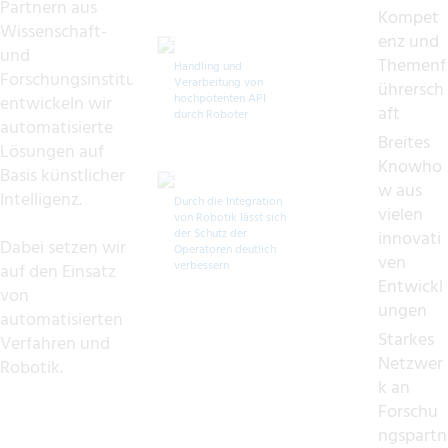
Partnern aus
Kompet
Wissenschaft-
enz und
und
Themenf
Handling und
Forschungsinstitutionen
Verarbeitung von
ührersch
hochpotenten API
entwickeln wir
aft
durch Roboter
automatisierte
Breites
Lösungen auf
Knowho
Basis künstlicher
w aus
Intelligenz.
Durch die Integration
vielen
von Robotik lässt sich
der Schutz der
innovati
Dabei setzen wir
Operatoren deutlich
ven
verbessern
auf den Einsatz
Entwickl
von
ungen
automatisierten
Starkes
Verfahren und
Netzwer
Robotik.
k an
Forschu
ngspartn