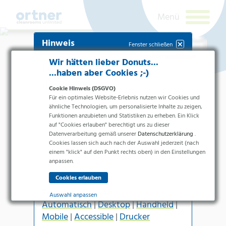
Hinweis
Fenster schließen
Cookie Einstellungen
Wir hätten lieber Donuts...
Falsches Terminal
...haben aber Cookies ;-)
(Endgerät)
Cookie Hinweis (DSGVO)
Für ein optimales Website-Erlebnis nutzen wir Cookies und
Für die
Handheld-Version
benötigen
ähnliche Technologien, um personalisierte Inhalte zu zeigen,
Funktionen anzubieten und Statistiken zu erheben. Ein Klick
Sie zumindest eine Seitenbreite von
auf "Cookies erlauben" berechtigt uns zu dieser
600px
.
Datenverarbeitung gemäß unserer
Datenschutzerklärung
.
Cookies lassen sich auch nach der Auswahl jederzeit (nach
Branchen
Für kleinere Terminals (z.B.
einem "klick" auf den Punkt rechts oben) in den Einstellungen
Smartphone
, etc.) ist dieses Design
Pharma & Life-Science & Chemie
anpassen.
nicht geeignet.
Gesundheitswesen &
Newsletteranmeldung
Krankenhäuser
Terminal-Auswahl:
Lebensmittelverarbeitung
Auswahl anpassen
Automatisch
|
Desktop
|
Handheld
|
Elektronik & Sauberräume
Ich bin ein
Essenziell
Mobile
|
Accessible
|
Drucker
Mensch.
Produkte
Essenzielle Cookies ermöglichen grundlegende Funktionen