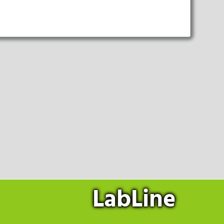
Ich bin ein Mensch.
Ich habe die
Datenschutzhinweise
die einwandfreie Funktion der
(DSGVO)
gelesen und akzeptiere
diese.
elfen uns zu verstehen, wie unsere
ntakt
LabLine
et, um personalisierte Werbung
Ich bin ein Mensch.
olgen.