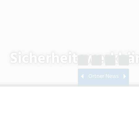
Sicherheitswerkbä
Ortner News
Wir sind jetzt Mitglied
beim ÖVKT!
Website
Produkte
LabLine
Laborequipment
Sicherheitswerkbänke
Indu
Ma