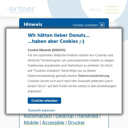
Hinweis
Fenster schließen
Cookie Einstellungen
Wir hätten lieber Donuts...
Falsches Terminal
...haben aber Cookies ;-)
(Endgerät)
Cookie Hinweis (DSGVO)
Für ein optimales Website-Erlebnis nutzen wir Cookies und
Für die
Handheld-Version
benötigen
ähnliche Technologien, um personalisierte Inhalte zu zeigen,
Funktionen anzubieten und Statistiken zu erheben. Ein Klick
Sie zumindest eine Seitenbreite von
auf "Cookies erlauben" berechtigt uns zu dieser
600px
.
Datenverarbeitung gemäß unserer
Datenschutzerklärung
.
Cookies lassen sich auch nach der Auswahl jederzeit (nach
Branchen
Für kleinere Terminals (z.B.
einem "klick" auf den Punkt rechts oben) in den Einstellungen
Smartphone
, etc.) ist dieses Design
Pharma & Life-Science & Chemie
anpassen.
nicht geeignet.
Gesundheitswesen &
Newsletteranmeldung
Krankenhäuser
Terminal-Auswahl:
Lebensmittelverarbeitung
Auswahl anpassen
Automatisch
|
Desktop
|
Handheld
|
Elektronik & Sauberräume
Ich bin ein
Essenziell
Mobile
|
Accessible
|
Drucker
Mensch.
Produkte
Essenzielle Cookies ermöglichen grundlegende Funktionen