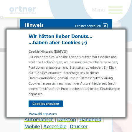
Hinweis
Fenster schließen
Cookie Einstellungen
Wir hätten lieber Donuts...
Falsches Terminal
...haben aber Cookies ;-)
(Endgerät)
Cookie Hinweis (DSGVO)
Für ein optimales Website-Erlebnis nutzen wir Cookies und
Für die
Handheld-Version
benötigen
ähnliche Technologien, um personalisierte Inhalte zu zeigen,
Funktionen anzubieten und Statistiken zu erheben. Ein Klick
Sie zumindest eine Seitenbreite von
auf "Cookies erlauben" berechtigt uns zu dieser
600px
.
Datenverarbeitung gemäß unserer
Datenschutzerklärung
.
Cookies lassen sich auch nach der Auswahl jederzeit (nach
Branchen
Für kleinere Terminals (z.B.
einem "klick" auf den Punkt rechts oben) in den Einstellungen
Smartphone
, etc.) ist dieses Design
Pharma & Life-Science & Chemie
anpassen.
nicht geeignet.
Gesundheitswesen &
Newsletteranmeldung
Krankenhäuser
Terminal-Auswahl:
Lebensmittelverarbeitung
Auswahl anpassen
Automatisch
|
Desktop
|
Handheld
|
Elektronik & Sauberräume
Ich bin ein
Essenziell
Mobile
|
Accessible
|
Drucker
Mensch.
Produkte
Essenzielle Cookies ermöglichen grundlegende Funktionen