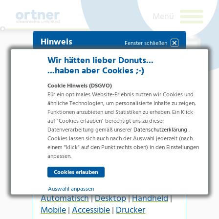
Hinweis
Fenster schließen
Cookie Einstellungen
Wir hätten lieber Donuts...
Falsches Terminal
...haben aber Cookies ;-)
(Endgerät)
Cookie Hinweis (DSGVO)
Für ein optimales Website-Erlebnis nutzen wir Cookies und
Für die
Handheld-Version
benötigen
ähnliche Technologien, um personalisierte Inhalte zu zeigen,
Funktionen anzubieten und Statistiken zu erheben. Ein Klick
Sie zumindest eine Seitenbreite von
auf "Cookies erlauben" berechtigt uns zu dieser
600px
.
Datenverarbeitung gemäß unserer
Datenschutzerklärung
.
Cookies lassen sich auch nach der Auswahl jederzeit (nach
Branchen
Für kleinere Terminals (z.B.
einem "klick" auf den Punkt rechts oben) in den Einstellungen
Smartphone
, etc.) ist dieses Design
Pharma & Life-Science & Chemie
anpassen.
nicht geeignet.
Gesundheitswesen &
Newsletteranmeldung
Krankenhäuser
Terminal-Auswahl:
Lebensmittelverarbeitung
Auswahl anpassen
Automatisch
|
Desktop
|
Handheld
|
Elektronik & Sauberräume
Ich bin ein
Essenziell
Mobile
|
Accessible
|
Drucker
Mensch.
Produkte
Essenzielle Cookies ermöglichen grundlegende Funktionen