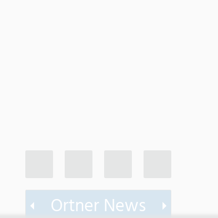
Ortner News
d