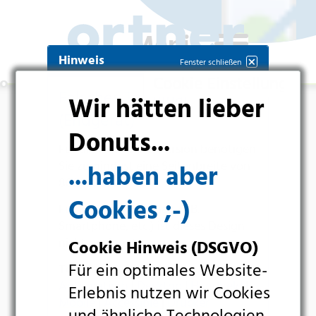
Hinweis
Fenster schließen
Cookie Einstellungen
Falsches Terminal
Wir hätten lieber
(Endgerät)
Donuts...
Für die
Accessible-Version
benötigen
Sie zumindest eine Seitenbreite von
...haben aber
800px
.
Cookies ;-)
Für kleinere Terminals (z.B.
Smartphone
, etc.) ist dieses Design
nicht geeignet.
Cookie Hinweis (DSGVO)
Branchen
Für ein optimales Website-
Terminal-Auswahl:
Newslett
schleusen
Automatisch
|
Desktop
|
Handheld
|
Erlebnis nutzen wir Cookies
Pharma
Mobile
|
Accessible
|
Drucker