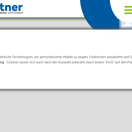
nliche Technologien, um personalisierte Inhalte zu zeigen, Funktionen anzubieten und Sta
ung
. Cookies lassen sich auch nach der Auswahl jederzeit (nach einem "klick" auf den Pu
chen
d sind für die einwandfreie Funktion der Website erforderlich.
& Life-Science & Chemie
eitswesen & Krankenhäuser
ittelverarbeitung
ormationen helfen uns zu verstehen, wie unsere Besucher unsere Website nutzen.
nik & Sauberräume