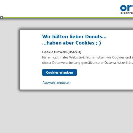
Wir hätten lieber Donuts...
...haben aber Cookies ;-)
Cookie Hinweis (DSGVO)
Für ein optimales Website-Erlebnis nutzen wir Cookies und äh
dieser Datenverarbeitung gemäß unserer
Datenschutzerklär
Auswahl anpassen
Bran
Essenziell
Essenzielle Cookies ermöglichen grundlegende Funktionen un
Pharma 
Gesundh
Statistiken
Lebensm
Statistik Cookies erfassen Informationen anonym. Diese Inf
Elektro
Marketing