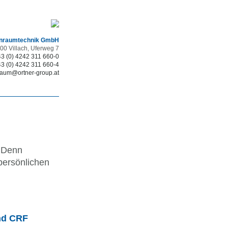
inraumtechnik GmbH
00 Villach, Uferweg 7
3 (0) 4242 311 660-0
3 (0) 4242 311 660-4
raum
@
ortner-group.at
! Denn
persönlichen
nd CRF