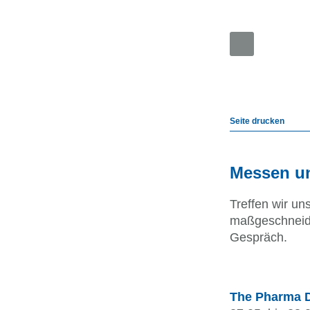
Automatische 
Desktop-Versi
Handheld-Vers
Seite drucken
Mobile-Versio
Accessible-Ver
Druck-Version
Messen u
Treffen wir u
maßgeschneide
Gespräch.
The Pharma 