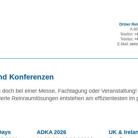
Ortner Re
A-95
Auswahl
Telefon:
+4
Telefax:
+4
on
E-Mail:
rein
ion
n
sion
nd Konferenzen
ns doch bei einer Messe, Fachtagung oder Veranstaltung
rte Reinraumlösungen entstehen am effizientesten im 
Days
ADKA 2026
UK & Irela