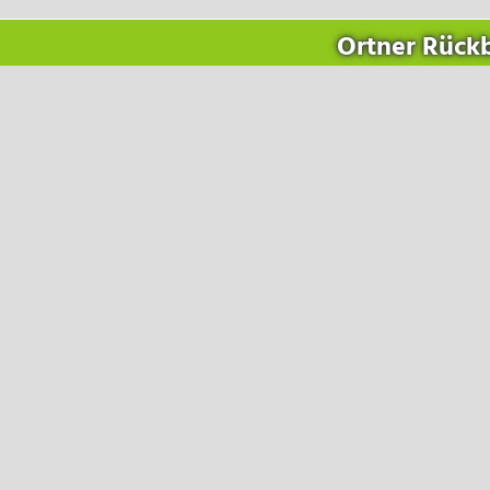
sbedingungen
Ortner Rückb
tsbedingungen
tz
Reinraumtechnik GmbH
Villach,
Uferweg 7
2 311 660-0
m
@
ortner-group.at
land
Cleanroom Germany GmbH
 Wiesbaden,
Mainzer Straße 75
2 311 660-0
m
@
ortner-group.at
z
Switzerland GmbH
 Baar,
Bahnhofstrasse 9
ich
rance SAS
lois Perret,
20 avenue Andre Malraux