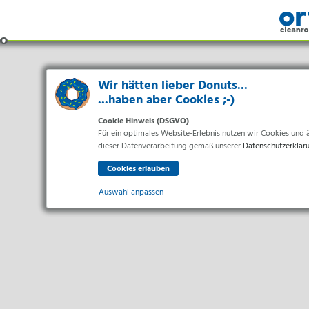
Wir hätten lieber Donuts...
...haben aber Cookies ;-)
Cookie Hinweis (DSGVO)
Für ein optimales Website-Erlebnis nutzen wir Cookies und äh
dieser Datenverarbeitung gemäß unserer
Datenschutzerklär
Auswahl anpassen
Bran
Essenziell
Essenzielle Cookies ermöglichen grundlegende Funktionen un
Pharma 
Gesundh
Statistiken
Lebensm
Statistik Cookies erfassen Informationen anonym. Diese Inf
Elektro
Marketing