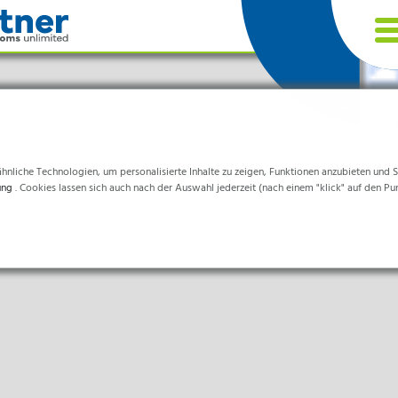
nliche Technologien, um personalisierte Inhalte zu zeigen, Funktionen anzubieten und Sta
ung
. Cookies lassen sich auch nach der Auswahl jederzeit (nach einem "klick" auf den Pu
chen
d sind für die einwandfreie Funktion der Website erforderlich.
& Life-Science & Chemie
eitswesen & Krankenhäuser
ittelverarbeitung
ormationen helfen uns zu verstehen, wie unsere Besucher unsere Website nutzen.
nik & Sauberräume