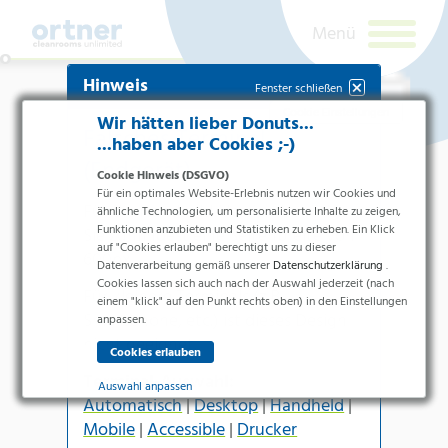
Hinweis
Fenster schließen
Cookie Einstellungen
Wir hätten lieber Donuts...
Falsches Terminal
...haben aber Cookies ;-)
(Endgerät)
Cookie Hinweis (DSGVO)
Für ein optimales Website-Erlebnis nutzen wir Cookies und
Für die
Handheld-Version
benötigen
ähnliche Technologien, um personalisierte Inhalte zu zeigen,
Funktionen anzubieten und Statistiken zu erheben. Ein Klick
Sie zumindest eine Seitenbreite von
auf "Cookies erlauben" berechtigt uns zu dieser
600px
.
Datenverarbeitung gemäß unserer
Datenschutzerklärung
.
Cookies lassen sich auch nach der Auswahl jederzeit (nach
Branchen
Für kleinere Terminals (z.B.
einem "klick" auf den Punkt rechts oben) in den Einstellungen
Smartphone
, etc.) ist dieses Design
Pharma & Life-Science & Chemie
anpassen.
nicht geeignet.
Gesundheitswesen &
Newsletteranmeldung
Krankenhäuser
Terminal-Auswahl:
Lebensmittelverarbeitung
Auswahl anpassen
Automatisch
|
Desktop
|
Handheld
|
Elektronik & Sauberräume
Ich bin ein
Essenziell
Mobile
|
Accessible
|
Drucker
Mensch.
Produkte
Essenzielle Cookies ermöglichen grundlegende Funktionen