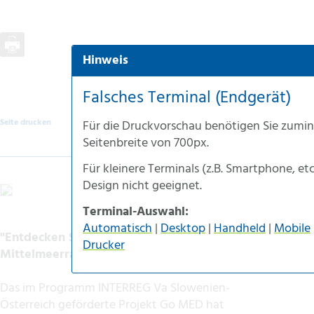
Hinweis
Automatische Auswahl
Desktop-Version
Falsches Terminal (Endgerät)
Handheld-Version
Seite drucken
Für die
Druckvorschau
benötigen Sie zumin
Mobile-Version
Seitenbreite von
700px
.
Accessible-Version
Für kleinere Terminals (z.B.
Smartphone
, et
Druck-Version
Design nicht geeignet.
Länder des Zielge
Terminal-Auswahl:
Automatisch
|
Desktop
|
Handheld
|
Mobile
"Entdecken Sie das Exportpotenzial im
Drucker
Mittelmeerraum!"
Das im Programm INTERREG Va Slowenien-
Österreich geförderte Projekt Go MED hat